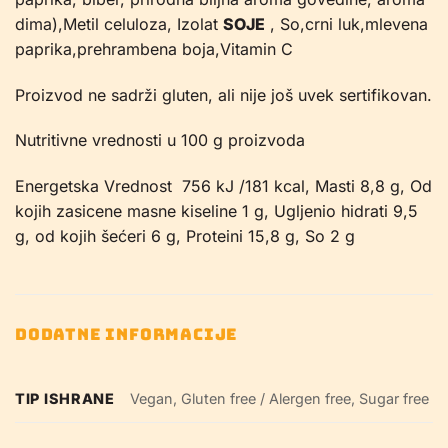
dima),Metil celuloza, Izolat
SOJE
, So,crni luk,mlevena
paprika,prehrambena boja,Vitamin C
Proizvod ne sadrži gluten, ali nije još uvek sertifikovan.
Nutritivne vrednosti u 100 g proizvoda
Energetska Vrednost 756 kJ /181 kcal, Masti 8,8 g, Od
kojih zasicene masne kiseline 1 g, Ugljenio hidrati 9,5
g, od kojih šećeri 6 g, Proteini 15,8 g, So 2 g
DODATNE INFORMACIJE
TIP ISHRANE
Vegan, Gluten free / Alergen free, Sugar free