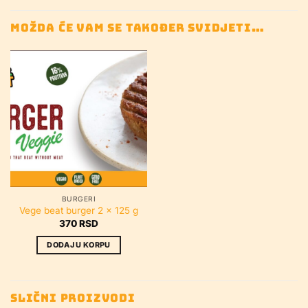
MOŽDA ĆE VAM SE TAKOĐER SVIDJETI…
BURGERI
Vege beat burger 2 x 125 g
370
RSD
DODAJ U KORPU
SLIČNI PROIZVODI