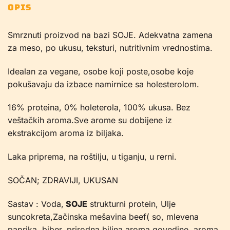
OPIS
Smrznuti proizvod na bazi SOJE. Adekvatna zamena
za meso, po ukusu, teksturi, nutritivnim vrednostima.
Idealan za vegane, osobe koji poste,osobe koje
pokušavaju da izbace namirnice sa holesterolom.
16% proteina, 0% holeterola, 100% ukusa. Bez
veštačkih aroma.Sve arome su dobijene iz
ekstrakcijom aroma iz biljaka.
Laka priprema, na roštilju, u tiganju, u rerni.
SOČAN; ZDRAVIJI, UKUSAN
Sastav : Voda,
SOJE
strukturni protein, Ulje
suncokreta,Začinska mešavina beef( so, mlevena
paprika, biber, prirodna biljna aroma govedine, aroma