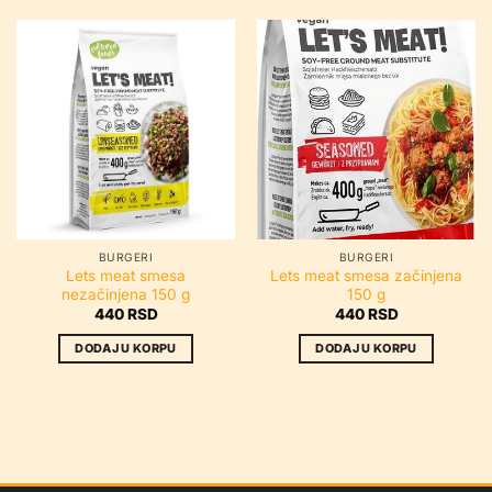
BURGERI
BURGERI
Lets meat smesa
Lets meat smesa začinjena
nezačinjena 150 g
150 g
440
RSD
440
RSD
DODAJ U KORPU
DODAJ U KORPU